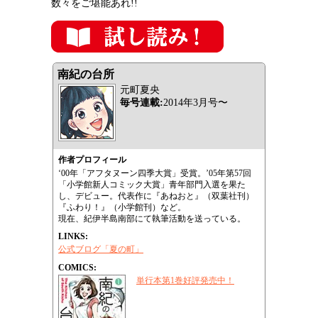
数々をご堪能あれ!!
南紀の台所
元町夏央
毎号連載:
2014年3月号〜
作者プロフィール
‘00年「アフタヌーン四季大賞」受賞。’05年第57回
「小学館新人コミック大賞」青年部門入選を果た
し、デビュー。代表作に『あねおと』（双葉社刊）
『ふわり！』（小学館刊）など。
現在、紀伊半島南部にて執筆活動を送っている。
LINKS:
公式ブログ「夏の町」
COMICS:
単行本第1巻好評発売中！