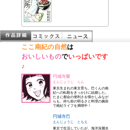
ここ南紀の自然
は
おいしいもの
で
いっぱいです
♪
円城寺蘭
えんじょうじ らん
東京生まれの東京育ち。巴くんの南
紀への転勤をきっかけに結婚した。
たまに都会の便利さを懐かしみなが
らも、持ち前の明るさと料理の腕前
で南紀ライフを満喫中！
円城寺巴
えんじょうじ ともえ
東京で生活していたが、海洋深層水